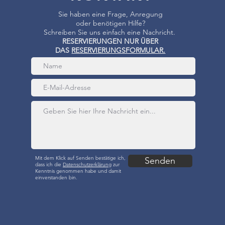
Sie haben eine Frage, Anregung
oder benötigen Hilfe?
Schreiben Sie uns einfach eine Nachricht.
RESERVIERUNGEN NUR ÜBER
DAS
RESERVIERUNGSFORMULAR.
Mit dem Klick auf Senden bestätige ich,
Senden
dass ich die
Datenschutzerklärung
zur
Kenntnis genommen habe und damit
einverstanden bin.