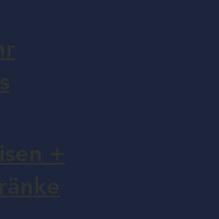
hr
s
isen +
ränke