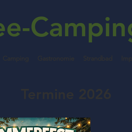
ee-Campin
Camping
Gastronomie
Strandbad
Imp
Termine 2026