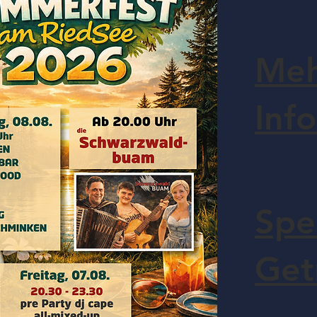
Me
Info
Spe
Get