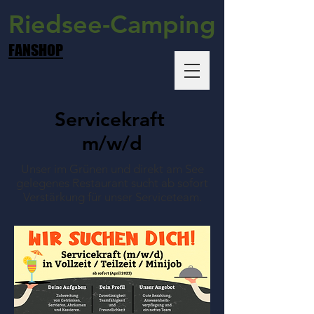
Riedsee-Camping
FANSHOP
Servicekraft
m/w/d
Unser im Grünen und direkt am See
gelegenes Restaurant sucht ab sofort
Verstärkung für unser Serviceteam.